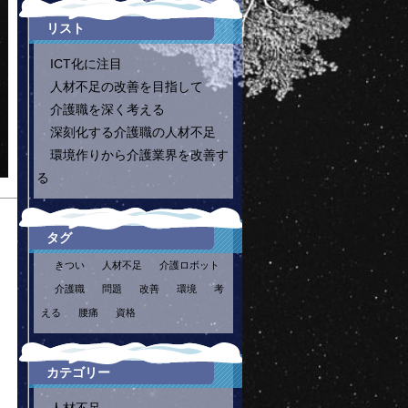
リスト
ICT化に注目
人材不足の改善を目指して
介護職を深く考える
深刻化する介護職の人材不足
環境作りから介護業界を改善す
る
タグ
きつい
人材不足
介護ロボット
介護職
問題
改善
環境
考
える
腰痛
資格
カテゴリー