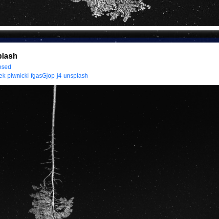
plash
osed
ek-piwnicki-fgasGjop-j4-unsplash