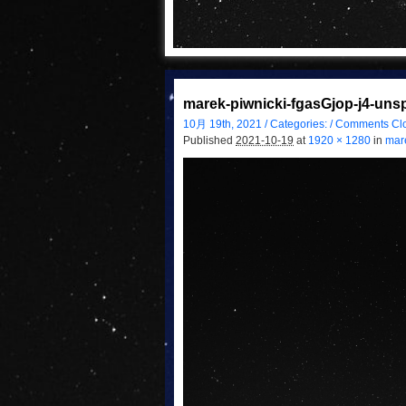
marek-piwnicki-fgasGjop-j4-uns
10月 19th, 2021 / Categories: /
Comments Cl
Published
2021-10-19
at
1920 × 1280
in
mar