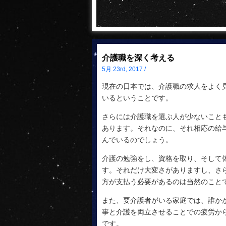
介護職を深く考える
5月 23rd, 2017 /
現在の日本では、介護職の求人をよく
いるということです。
さらには介護職を選ぶ人が少ないこと
あります。それなのに、それ相応の給
んでいるのでしょう。
介護の勉強をし、資格を取り、そして
す。それだけ大変さがありますし、さ
方が支払う必要があるのは当然のこと
また、要介護者がいる家庭では、誰か
事と介護を両立させることでの疲労か
です。