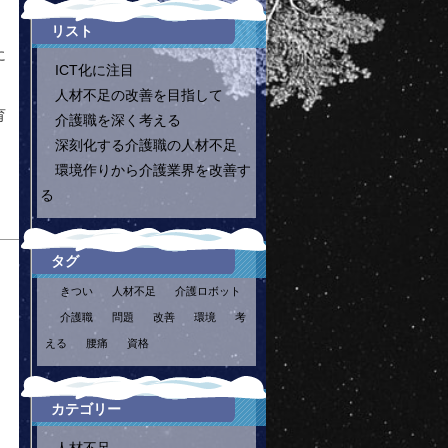
リスト
に
ICT化に注目
人材不足の改善を目指して
育
介護職を深く考える
深刻化する介護職の人材不足
環境作りから介護業界を改善す
る
タグ
きつい
人材不足
介護ロボット
介護職
問題
改善
環境
考
える
腰痛
資格
カテゴリー