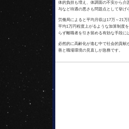
体的負担も増え、体調面の不安から介
与など待遇の悪さも問題点として挙げ
労働局によると平均月収は17万～21
平均1万円程度上がるような加算制度
らず離職者を引き留める有効な手段に
必然的に高齢化が進む中で社会的貢献
善と職場環境の見直しが急務です。