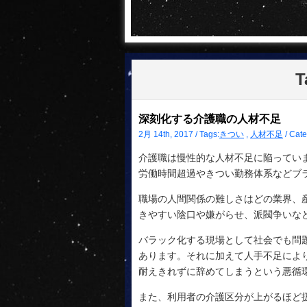
T
深刻化する介護職の人材不足
2月 14th, 2017 / Tags:
きつい
,
人材不足
/ Cate
介護職は慢性的な人材不足に陥ってい
労働時間超過やきつい勤務体系などブ
職場の人間関係の難しさはどの業界、
きやすい陰口や嫌がらせ、派閥争いな
バラック化する現場として社会でも問
あります。それに加えて人手不足によ
耐えきれずに辞めてしまうという悪循
また、利用者の介護区分が上がるほど