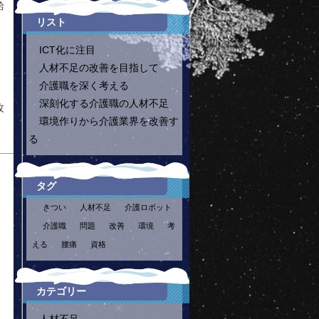
給
リスト
ICT化に注目
人材不足の改善を目指して
介護職を深く考える
深刻化する介護職の人材不足
改
環境作りから介護業界を改善す
る
タグ
きつい
人材不足
介護ロボット
介護職
問題
改善
環境
考
える
腰痛
資格
カテゴリー