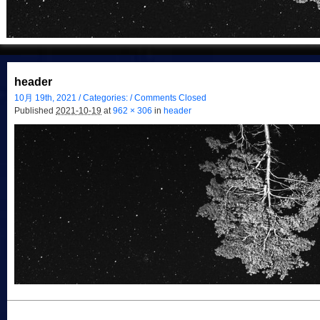
header
10月 19th, 2021 / Categories: /
Comments Closed
Published
2021-10-19
at
962 × 306
in
header