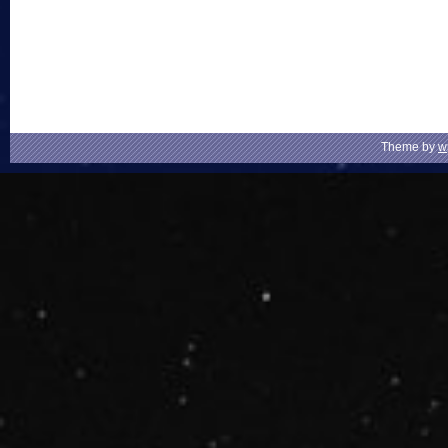
Theme by
w